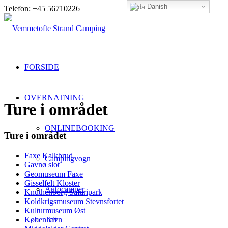
Danish
Telefon: +45 56710226
FORSIDE
OVERNATNING
Ture i området
ONLINEBOOKING
Ture i området
Faxe Kalkbrud
Campingvogn
Gavnø slot
Geomuseum Faxe
Gisselfelt Kloster
Autocamper
Knuthenborg Safaripark
Koldkrigsmuseum Stevnsfortet
Kulturmuseum Øst
København
Telt