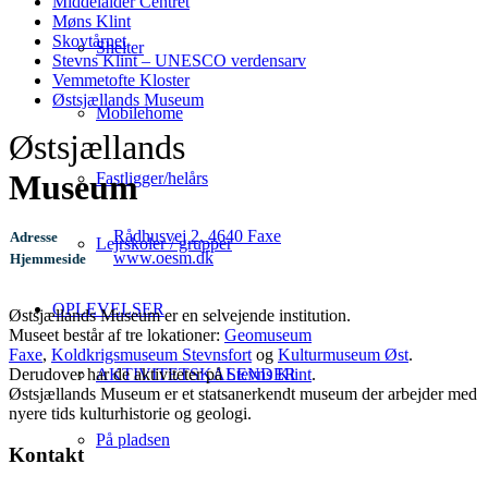
Middelalder Centret
Møns Klint
Skovtårnet
Shelter
Stevns Klint – UNESCO verdensarv
Vemmetofte Kloster
Østsjællands Museum
Mobilehome
Østsjællands
Museum
Fastligger/helårs
Rådhusvej 2, 4640 Faxe
Adresse
Lejrskoler / grupper
www.oesm.dk
Hjemmeside
OPLEVELSER
Østsjællands Museum er en selvejende institution.
Museet består af tre lokationer:
Geomuseum
Faxe
,
Koldkrigsmuseum Stevnsfort
og
Kulturmuseum Øst
.
Derudover har de aktiviteter på
Stevns Klint
.
AKTIVITETSKALENDER
Østsjællands Museum er et statsanerkendt museum der arbejder med
nyere tids kulturhistorie og geologi.
På pladsen
Kontakt