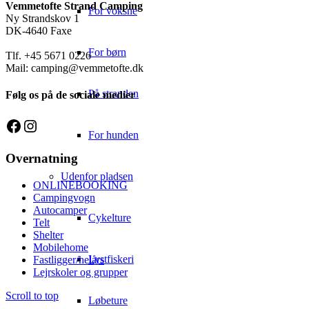
Vemmetofte Strand Camping
For voksne
Ny Strandskov 1
DK-4640 Faxe
For børn
Tlf. +45 5671 0226
Mail: camping@vemmetofte.dk
På stranden
Følg os på de sociale medier
Facebook
Instagram
For hunden
Overnatning
Udenfor pladsen
ONLINEBOOKING
Campingvogn
Autocamper
Cykelture
Telt
Shelter
Mobilehome
Lystfiskeri
Fastligger/helårs
Lejrskoler og grupper
Scroll to top
Løbeture