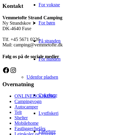
For voksne
Kontakt
Vemmetofte Strand Camping
For børn
Ny Strandskov 1
DK-4640 Faxe
Tlf. +45 5671 0226
På stranden
Mail: camping@vemmetofte.dk
Følg os på de sociale medier
For hunden
Facebook
Instagram
Udenfor pladsen
Overnatning
Cykelture
ONLINEBOOKING
Campingvogn
Autocamper
Telt
Lystfiskeri
Shelter
Mobilehome
Fastligger/helårs
Løbeture
Lejrskoler og grupper