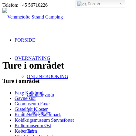
Danish
Telefon: +45 56710226
FORSIDE
OVERNATNING
Ture i området
ONLINEBOOKING
Ture i området
Faxe Kalkbrud
Campingvogn
Gavnø slot
Geomuseum Faxe
Gisselfelt Kloster
Autocamper
Knuthenborg Safaripark
Koldkrigsmuseum Stevnsfortet
Kulturmuseum Øst
København
Telt