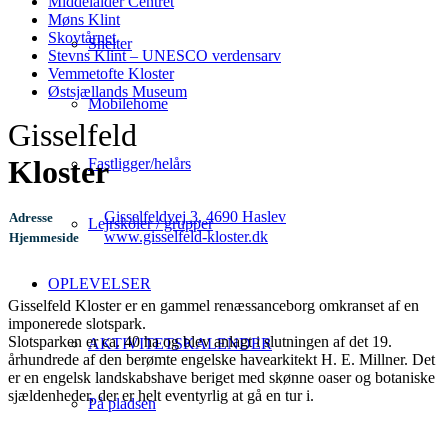
Middelalder Centret
Møns Klint
Skovtårnet
Shelter
Stevns Klint – UNESCO verdensarv
Vemmetofte Kloster
Østsjællands Museum
Mobilehome
Gisselfeld
Kloster
Fastligger/helårs
Gisselfeldvej 3, 4690 Haslev
Adresse
Lejrskoler / grupper
www.gisselfeld-kloster.dk
Hjemmeside
OPLEVELSER
Gisselfeld Kloster er en gammel renæssanceborg omkranset af en
imponerede slotspark.
Slotsparken er ca. 40 ha og blev anlagt i slutningen af det 19.
AKTIVITETSKALENDER
århundrede af den berømte engelske havearkitekt H. E. Millner. Det
er en engelsk landskabshave beriget med skønne oaser og botaniske
sjældenheder, der er helt eventyrlig at gå en tur i.
På pladsen