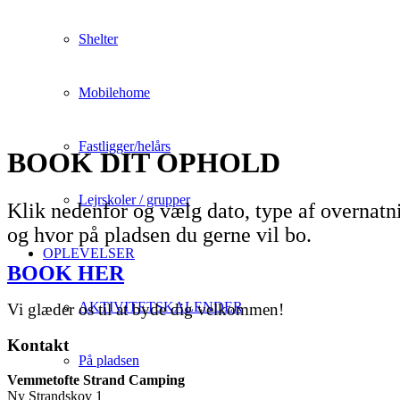
Shelter
Mobilehome
Fastligger/helårs
BOOK DIT OPHOLD
Lejrskoler / grupper
Klik nedenfor og vælg dato, type af overnatn
og hvor på pladsen du gerne vil bo.
OPLEVELSER
BOOK HER
AKTIVITETSKALENDER
Vi glæder os til at byde dig velkommen!
Kontakt
På pladsen
Vemmetofte Strand Camping
Ny Strandskov 1