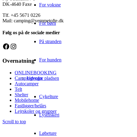
DK-4640 Faxe
For voksne
Tlf. +45 5671 0226
Mail: camping@vemmetofte.dk
For børn
Følg os på de sociale medier
På stranden
Facebook
Instagram
For hunden
Overnatning
ONLINEBOOKING
Campingvogn
Udenfor pladsen
Autocamper
Telt
Shelter
Cykelture
Mobilehome
Fastligger/helårs
Lejrskoler og grupper
Lystfiskeri
Scroll to top
Løbeture