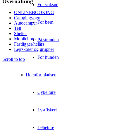
Overnatning
For voksne
ONLINEBOOKING
Campingvogn
For børn
Autocamper
Telt
Shelter
Mobilehome
På stranden
Fastligger/helårs
Lejrskoler og grupper
For hunden
Scroll to top
Udenfor pladsen
Cykelture
Lystfiskeri
Løbeture