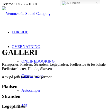
Danish
Telefon: +45 56710226
FORSIDE
OVERNATNING
GALLERI
ONLINEBOOKING
Kategorier: Pladsen, Stranden, Legepladser, Fællesstue & festlokale,
Fællesfaciliteter, Hunde, Skoven
Campingvogn
Klik på foto for at se stor format
Pladsen
Autocamper
Stranden
Telt
Legepladser