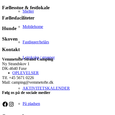
Fællesstue
&
festlokale
Shelter
Fællesfaciliteter
Mobilehome
Hunde
Skoven
Fastligger/helårs
Kontakt
Lejrskoler / grupper
Vemmetofte Strand Camping
Ny Strandskov 1
DK-4640 Faxe
OPLEVELSER
Tlf. +45 5671 0226
Mail: camping@vemmetofte.dk
AKTIVITETSKALENDER
Følg os på de sociale medier
Facebook
Instagram
På pladsen