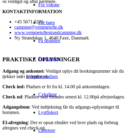
os venligst og aftal nærmere.
For voksne
KONTAKTINFORMATION
+45 5671 0226
For børn
camping@vemmetofte.dk
www.vemmetoftestrandcamping.dk
Ny Strandskov 1, 4640 Faxe, Danmark
På stranden
For hunden
PRAKTISKE OPLYSNINGER
Adgang og ankomst:
Venligst oplys dit bookingnummer når du
Udenfor pladsen
tjekker ind i receptionen.
Check ind:
Pladsen er fri fra kl. 14.00 på ankomstdagen.
Cykelture
Check ud
: Pladsen skal forlades senest kl. 12.00på afrejsedagen.
Adgangsbom
: Ved indtjekning får du adgangs-oplysninger til
Lystfiskeri
bommen.
El-afregning
: Der er opsat elmåler ved hver plads og forbrug
afregnes ved check ud.
Løbeture