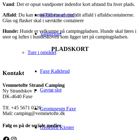
Vand
: Der er opsat vandposter indenfor kort afstand fra hver plads.
#4795 (ingen titel)
Affald
: Du kan nemt komme af med dit affald i affaldscontainerne.
Glas og flasker skal i særskilte containere
Hunde:
Hunde er velkomne på campingpladsen. Hunde skal føres i
Vandreture
snor og luftes i hundeskoven som ligger tæt på campingpladsen.
PLADSKORT
Ture i området
Faxe Kalkbrud
Kontakt
Vemmetofte Strand Camping
Gavnø slot
Ny Strandskov 1
DK-4640 Faxe
Tlf. +45 5671 0226
Geomuseum Faxe
Mail: camping@vemmetofte.dk
Følg os på de sociale medier
Gisselfelt Kloster
Facebook
Instagram