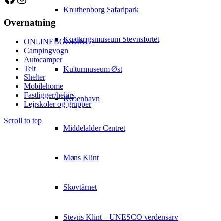
Knuthenborg Safaripark
Overnatning
Koldkrigsmuseum Stevnsfortet
ONLINEBOOKING
Campingvogn
Autocamper
Telt
Kulturmuseum Øst
Shelter
Mobilehome
Fastligger/helårs
København
Lejrskoler og grupper
Scroll to top
Middelalder Centret
Møns Klint
Skovtårnet
Stevns Klint – UNESCO verdensarv