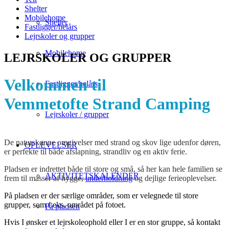
Shelter
Mobilehome
Shelter
Fastligger/helårs
Lejrskoler og grupper
Mobilehome
LEJRSKOLER OG GRUPPER
Velkommen til
Fastligger/helårs
Vemmetofte Strand Camping
Lejrskoler / grupper
De naturskønne omgivelser med strand og skov lige udenfor døren,
OPLEVELSER
er perfekte til både afslapning, strandliv og en aktiv ferie.
Pladsen er indrettet både til store og små, så her kan hele familien se
AKTIVITETSKALENDER
frem til masser af hygge,
underholdning
og dejlige ferieoplevelser.
På pladsen er der særlige områder, som er velegnede til store
grupper, som f.eks. området på fotoet.
På pladsen
Hvis I ønsker et lejrskoleophold eller I er en stor gruppe, så kontakt